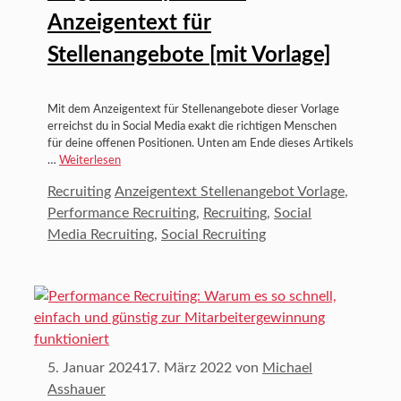
Anzeigentext für
Stellenangebote [mit Vorlage]
Mit dem Anzeigentext für Stellenangebote dieser Vorlage
erreichst du in Social Media exakt die richtigen Menschen
für deine offenen Positionen. Unten am Ende dieses Artikels
…
Weiterlesen
Kategorien
Schlagwörter
Recruiting
Anzeigentext Stellenangebot Vorlage
,
Performance Recruiting
,
Recruiting
,
Social
Media Recruiting
,
Social Recruiting
5. Januar 2024
17. März 2022
von
Michael
Asshauer