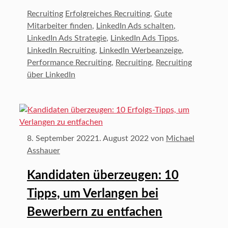
Kategorien
Schlagwörter
Recruiting
Erfolgreiches Recruiting
,
Gute
Mitarbeiter finden
,
LinkedIn Ads schalten
,
LinkedIn Ads Strategie
,
LinkedIn Ads Tipps
,
LinkedIn Recruiting
,
LinkedIn Werbeanzeige
,
Performance Recruiting
,
Recruiting
,
Recruiting
über LinkedIn
8. September 2022
1. August 2022
von
Michael
Asshauer
Kandidaten überzeugen: 10
Tipps, um Verlangen bei
Bewerbern zu entfachen