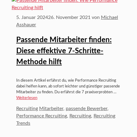
5. Januar 2024
26. November 2021
von
Michael
Asshauer
Passende Mitarbeiter finden:
Diese effektive 7-Schritte-
Methode hilft
In diesem Artikel erfährst du, wie Performance Recruiting
dabei helfen kann, ab sofort leichter und günstiger passende
Mitarbeiter zu finden. Du erfährst die 7 praxiserprobten …
Weiterlesen
Kategorien
Schlagwörter
Recruiting
Mitarbeiter
,
passende Bewerber
,
Performance Recruiting
,
Recruiting
,
Recruiting
Trends
B2B Podcast