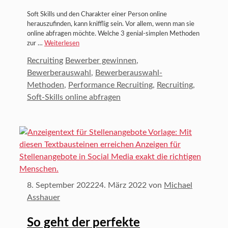
Soft Skills und den Charakter einer Person online
herauszufinden, kann knifflig sein. Vor allem, wenn man sie
online abfragen möchte. Welche 3 genial-simplen Methoden
zur …
Weiterlesen
Kategorien
Schlagwörter
Recruiting
Bewerber gewinnen
,
Bewerberauswahl
,
Bewerberauswahl-
Methoden
,
Performance Recruiting
,
Recruiting
,
Soft-Skills online abfragen
8. September 2022
24. März 2022
von
Michael
Asshauer
So geht der perfekte