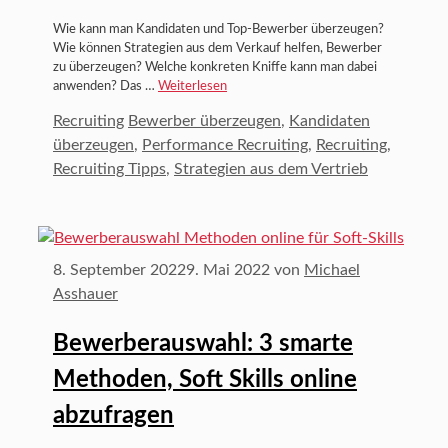
Wie kann man Kandidaten und Top-Bewerber überzeugen?
Wie können Strategien aus dem Verkauf helfen, Bewerber
zu überzeugen? Welche konkreten Kniffe kann man dabei
anwenden? Das …
Weiterlesen
Kategorien
Schlagwörter
Recruiting
Bewerber überzeugen
,
Kandidaten
überzeugen
,
Performance Recruiting
,
Recruiting
,
Recruiting Tipps
,
Strategien aus dem Vertrieb
8. September 2022
9. Mai 2022
von
Michael
Asshauer
Bewerberauswahl: 3 smarte
Methoden, Soft Skills online
abzufragen