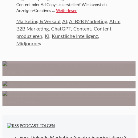
Content oder Ad Copys zu erstellen? Wie kannst du
Anzeigen-Creatives …
Weiterlesen
Kategorien
Schlagwörter
Marketing & Verkauf
AI
,
AI B2B Marketing
,
AI im
B2B Marketing
,
ChatGPT
,
Content
,
Content
produzieren
,
KI
,
Künstliche Intelligenz
,
Midjourney
B2B Podcast
Der Hacksletter
Performance Recruiting
LinkedIn Training
PODCAST FOLGEN
Eure LinkedIn Marketing Agentur ignoriert diese 3