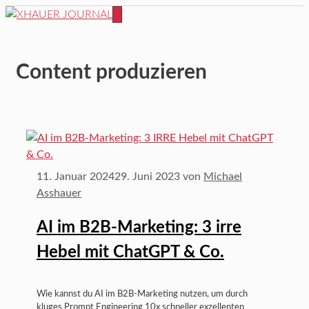
Zum
Inhalt
MENÜ
springen
Content produzieren
11. Januar 2024
29. Juni 2023
von
Michael
Asshauer
AI im B2B-Marketing: 3 irre
Hebel mit ChatGPT & Co.
Wie kannst du AI im B2B-Marketing nutzen, um durch
kluges Prompt Engineering 10x schneller exzellenten